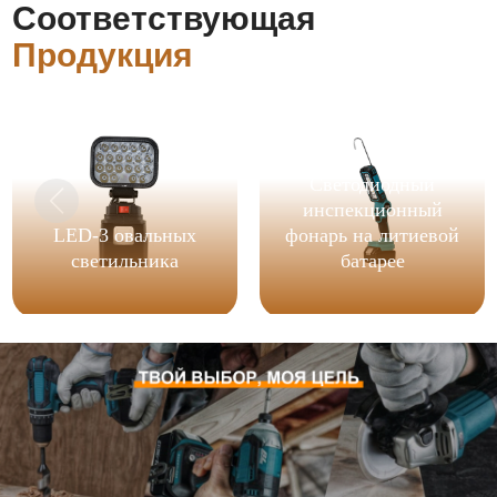
Соответствующая
Продукция
Светодиодный
инспекционный
LED-3 овальных
фонарь на литиевой
светильника
батарее