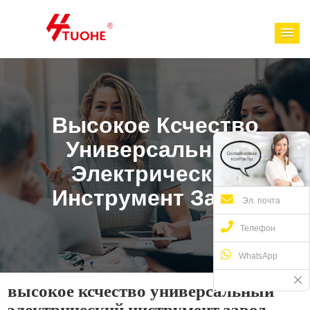
Высокое Ксчество
Универсальный
Электрический
Инструмент Завод
Эл. почта
Телефон
WhatsApp
высокое ксчество универсальный
электрический инструмент завод