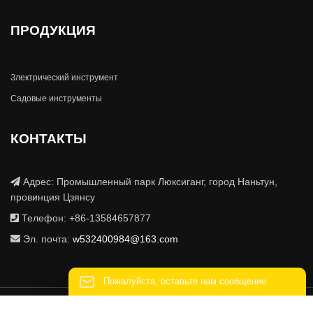
ПРОДУКЦИЯ
Злектрический инструмент
Садовые инструменты
КОНТАКТЫ
Адрес: Промышленный парк Люксиганг, город Наньтун,
провинция Цзянсу
Телефон: +86-13584657877
Эл. почта:
w532400984@163.com
Пожалуйста, оставьте нам сообщение
ООО компания Электромеханическая технология Наньтун Туохэ