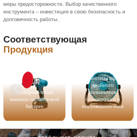
меры предосторожности. Выбор качественного
инструмента – инвестиция в свою безопасность и
долговечность работы.
Соответствующая
Продукция
12-дюймовый
напольный
вентилятор
двойного
Полировальная
назначения
машина на литиевой
переменного и
батарее
постоянного тока