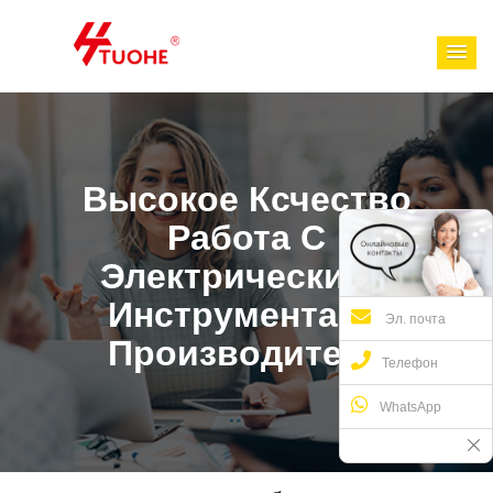
Высокое Ксчество
Работа С
Электрическими
Инструментами
Эл. почта
Производители
Телефон
WhatsApp