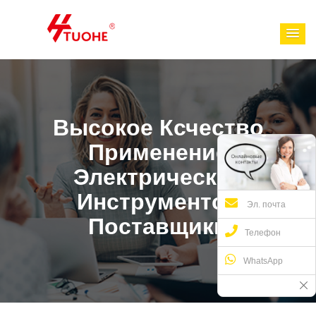
Высокое Ксчество
Применение
Электрических
Инструментов
Эл. почта
Поставщики
Телефон
WhatsApp