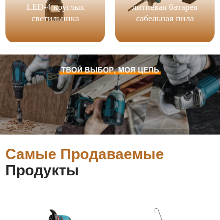
LED-4 круглых
литиевая батарея
светильника
сабельная пила
Самые Продаваемые
Продукты