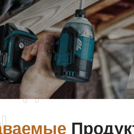
родаваемы
ы
аваемые
Продук