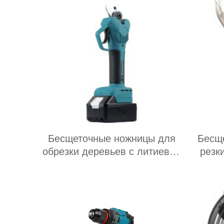
Бесщеточные ножницы для
Бесщ
обрезки деревьев с литиевой
резк
батареей