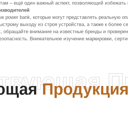
ртам – ещё один важный аспект, позволяющий избежать
оизводителей
е power bank, которые могут представлять реальную о
ыстрому выходу из строя устройства, а также к более с
nk, обращайте внимание на известные бренды и провере
безопасность. Внимательное изучение маркировки, серт
ствующая П
ующая
Продукци