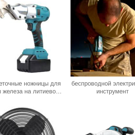
еточные ножницы для
беспроводной электри
и железа на литиевой
инструмент
батарее