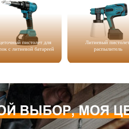
щеточный пистолет для
Литиевый пистолет
пок с литиевой батареей
распылитель