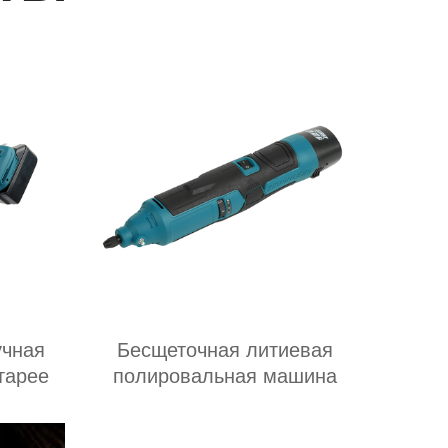
учная
Бесщеточная литиевая
тарее
полировальная машина