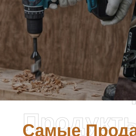
Самые П
Продукт
Самые Прод