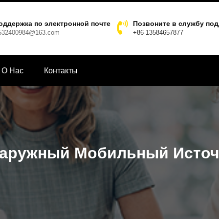
оддержка по электронной почте
Позвоните в службу по
532400984@163.com
+86-13584657877
О Hас
Контакты
Наружный Мобильный Источ