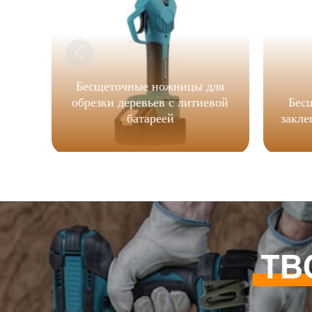
Бесщеточные ножницы для
обрезки деревьев с литиевой
Бес
батареей
закле