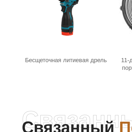
Бесщеточная литиевая дрель
11-
пор
вен
соч
Связанн
Связанный
П