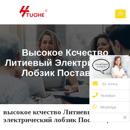
Высокое Ксчество
Литиевый Электрический
Лобзик Поставщик
Эл. почта
Телефон
WhatsApp
высокое ксчество Литиевый
электрический лобзик Поставщик