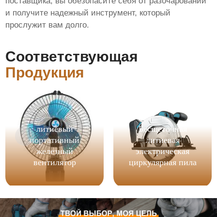
поставщика, вы обезопасите себя от разочарований
и получите надежный инструмент, который
прослужит вам долго.
Соответствующая
Продукция
литиевый
Бесщеточная
портативный
литиевая
железный
электрическая
вентилятор
циркулярная пила