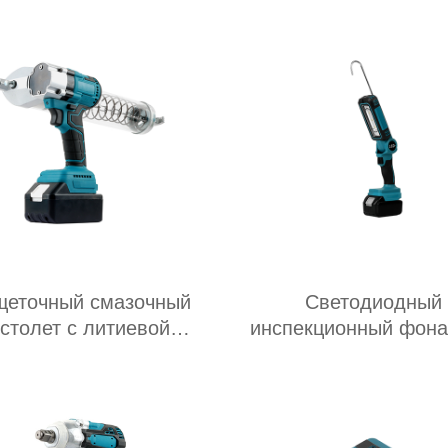
щеточный смазочный
Светодиодный
столет с литиевой
инспекционный фона
батареей
литиевой батаре