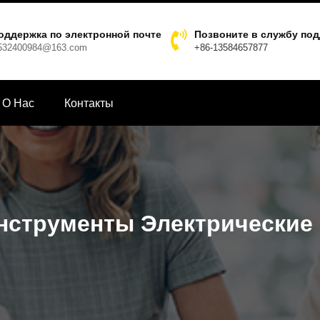
оддержка по электронной почте
Позвоните в службу по
532400984@163.com
+86-13584657877
О Hас
Контакты
нструменты Электрические 