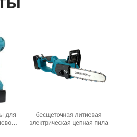
ты
ы для
бесщеточная литиевая
иевой
электрическая цепная пила