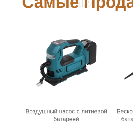
Самые Прод
Воздушный насос с литиевой
Беско
батареей
бат