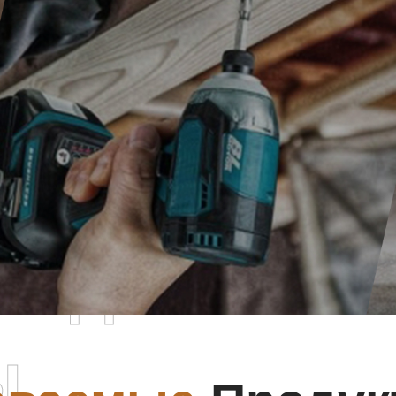
родаваемы
ы