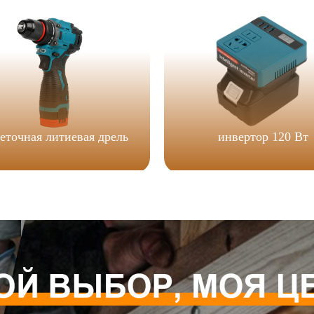
еточная литиевая дрель
инвертор 120 Вт