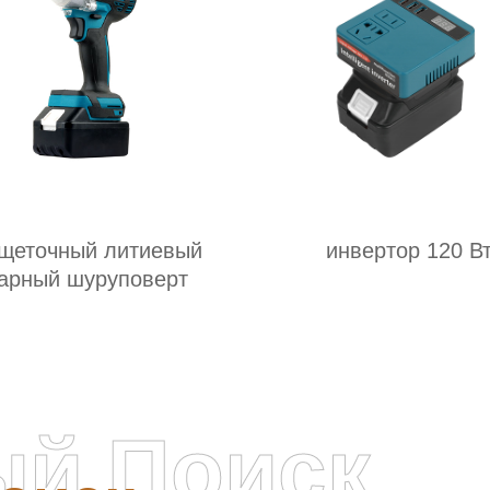
щеточный литиевый
инвертор 120 В
арный шуруповерт
ый Поиск