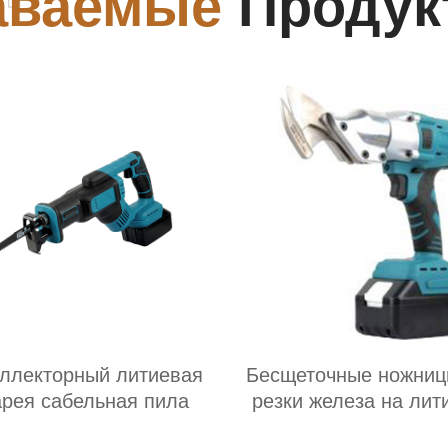
аваемые
Продук
ллекторный литиевая
Бесщеточные ножниц
арея сабельная пила
резки железа на лит
батарее