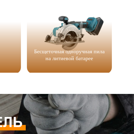
Бесщеточная одноручная пила
на литиевой батарее