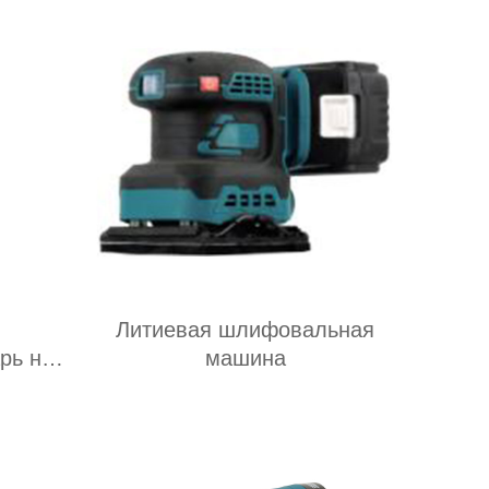
Литиевая шлифовальная
рь на
машина
е