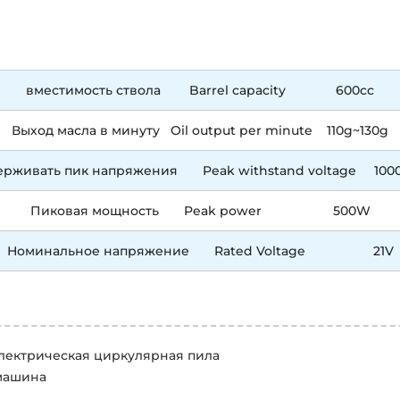
вместимость ствола Barrel capacity 600cc
Выход масла в минуту Oil output per minute 110g~130g
ерживать пик напряжения Peak withstand voltage 1000
Пиковая мощность Peak power 500W
Номинальное напряжение Rated Voltage 21V
лектрическая циркулярная пила
машина