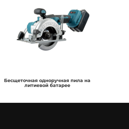
Бесщеточная одноручная пила на
Лити
литиевой батарее