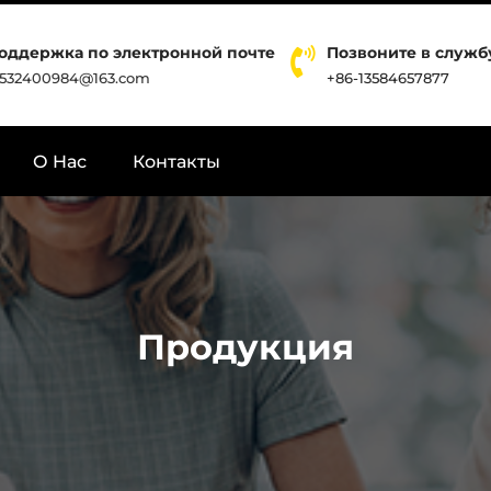
оддержка по электронной почте
Позвоните в служ
532400984@163.com
+86-13584657877
О Hас
Контакты
Продукция