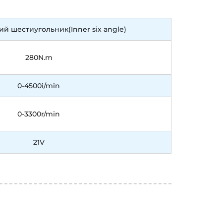
ий шестиугольник(Inner six angle)
280N.m
0-4500i/min
0-3300r/min
21V