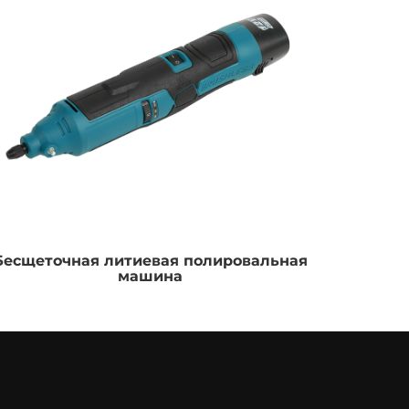
Бесщеточная литиевая полировальная
Лити
машина