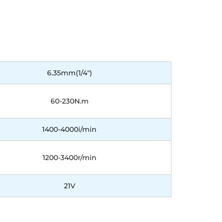
6.35mm(1/4")
60-230N.m
1400-4000i/min
1200-3400r/min
21V