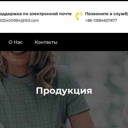
оддержка по электронной почте
Позвоните в служ
532400984@163.com
+86-13584657877
О Hас
Контакты
Продукция